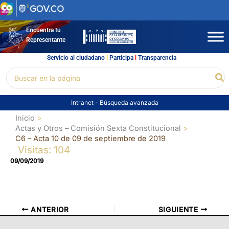
Ir
al
contenido
Encuentra tu
Representante
Servicio al ciudadano
l
Participa
l
Transparencia
Buscar
Bu
por:
Intranet
-
Búsqueda avanzada
Inicio
Actas y Otros – Comisión Sexta Constitucional
C6 – Acta 10 de 09 de septiembre de 2019
Visitas: 104
09/09/2019
ANTERIOR
SIGUIENTE