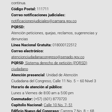
continua.
Código Postal:
111711
Correo notificaciones judiciales:
notificacionesjudiciales@camara.gov.co
PQRSD:
Atención peticiones, quejas, reclamos, sugerencias y
denuncias
Línea Nacional Gratuita:
018000122512
Correo electrónico:
atencionciudadanacongreso@senado.gov.co
PQRSD
:
Sistema derecho de petición (PQRSD)
ciudadano
Atención presencial
: Unidad de Atención
Ciudadana del Congreso, Calle 11 No. 5 – 60 Nivel 3
Horario de atención al público:
Lunes a Viernes de 8:00 am a 5:00 pm
Conmutador:
(+57) (601) 8770720
Capitolio Nacional:
Calle 10 No. 7- 51
Edificio Nuevo del Congreso:
Carrera 7 No. 8 – 68