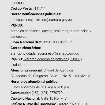
continua.
Código Postal:
111711
Correo notificaciones judiciales:
notificacionesjudiciales@camara.gov.co
PQRSD:
Atención peticiones, quejas, reclamos, sugerencias y
denuncias
Línea Nacional Gratuita:
018000122512
Correo electrónico:
atencionciudadanacongreso@senado.gov.co
PQRSD
:
Sistema derecho de petición (PQRSD)
ciudadano
Atención presencial
: Unidad de Atención
Ciudadana del Congreso, Calle 11 No. 5 – 60 Nivel 3
Horario de atención al público:
Lunes a Viernes de 8:00 am a 5:00 pm
Conmutador:
(+57) (601) 8770720
Capitolio Nacional:
Calle 10 No. 7- 51
Edificio Nuevo del Congreso:
Carrera 7 No. 8 – 68