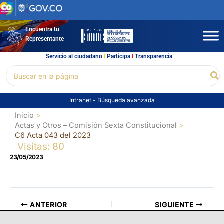
Ir
al
contenido
Encuentra tu
Representante
Servicio al ciudadano
l
Participa
l
Transparencia
Buscar
Bu
por:
Intranet
-
Búsqueda avanzada
Inicio
Actas y Otros – Comisión Sexta Constitucional
C6 Acta 043 del 2023
Visitas: 80
23/05/2023
ANTERIOR
SIGUIENTE