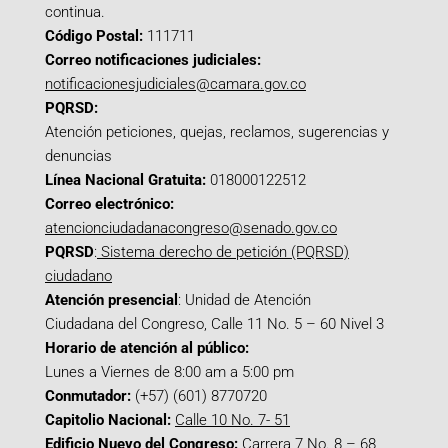
continua.
Código Postal:
111711
Correo notificaciones judiciales:
notificacionesjudiciales@camara.gov.co
PQRSD:
Atención peticiones, quejas, reclamos, sugerencias y
denuncias
Línea Nacional Gratuita:
018000122512
Correo electrónico:
atencionciudadanacongreso@senado.gov.co
PQRSD
:
Sistema derecho de petición (PQRSD)
ciudadano
Atención presencial
: Unidad de Atención
Ciudadana del Congreso, Calle 11 No. 5 – 60 Nivel 3
Horario de atención al público:
Lunes a Viernes de 8:00 am a 5:00 pm
Conmutador:
(+57) (601) 8770720
Capitolio Nacional:
Calle 10 No. 7- 51
Edificio Nuevo del Congreso:
Carrera 7 No. 8 – 68