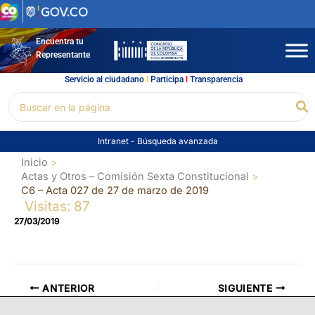
Ir
al
contenido
Encuentra tu
Representante
Servicio al ciudadano
l
Participa
l
Transparencia
Buscar
Bu
por:
Intranet
-
Búsqueda avanzada
Inicio
Actas y Otros – Comisión Sexta Constitucional
C6 – Acta 027 de 27 de marzo de 2019
Visitas: 87
27/03/2019
ANTERIOR
SIGUIENTE