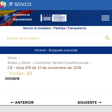
Ir
al
contenido
Encuentra tu
Representante
Servicio al ciudadano
l
Participa
l
Transparencia
Buscar
Bu
por:
Intranet
-
Búsqueda avanzada
Inicio
Actas y Otros – Comisión Sexta Constitucional
C6 – Acta 019 de 21 de noviembre de 2018
Visitas: 89
21/11/2018
ANTERIOR
SIGUIENTE