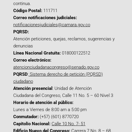
continua.
Código Postal:
111711
Correo notificaciones judiciales:
notificacionesjudiciales@camara.gov.co
PQRSD:
Atención peticiones, quejas, reclamos, sugerencias y
denuncias
Línea Nacional Gratuita:
018000122512
Correo electrónico:
atencionciudadanacongreso@senado.gov.co
PQRSD
:
Sistema derecho de petición (PQRSD)
ciudadano
Atención presencial
: Unidad de Atención
Ciudadana del Congreso, Calle 11 No. 5 – 60 Nivel 3
Horario de atención al público:
Lunes a Viernes de 8:00 am a 5:00 pm
Conmutador:
(+57) (601) 8770720
Capitolio Nacional:
Calle 10 No. 7- 51
Edificio Nuevo del Congreso:
Carrera 7 No. 8 – 68