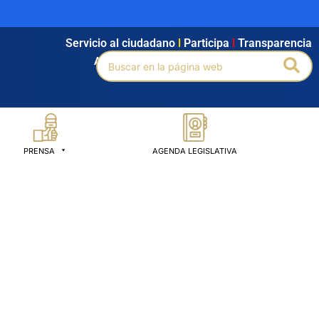
Servicio al ciudadano
l
Participa
l
Transparencia
Buscar
Bus
Agendamiento
l
Intranet
l
Búsqueda avanzada
por:
PRENSA
AGENDA LEGISLATIVA