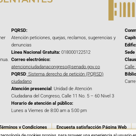
PQRSD:
Conm
mer
Atención peticiones, quejas, reclamos, sugerencias y
Capit
denuncias
Edifi
Línea Nacional Gratuita:
018000122512
Sede 
inua.
Correo electrónico:
Claus
atencionciudadanacongreso@senado.gov.co
Calle
PQRSD
:
Sistema derecho de petición (PQRSD)
Bibli
ciudadano
Carre
Atención presencial
: Unidad de Atención
Ciudadana del Congreso, Calle 11 No. 5 – 60 Nivel 3
Horario de atención al público:
Lunes a Viernes de 8:00 am a 5:00 pm
Términos y Condiciones
Encuesta satisfacción Página Web
a tecnología de cookies propias para proveer una experiencia al usuario 