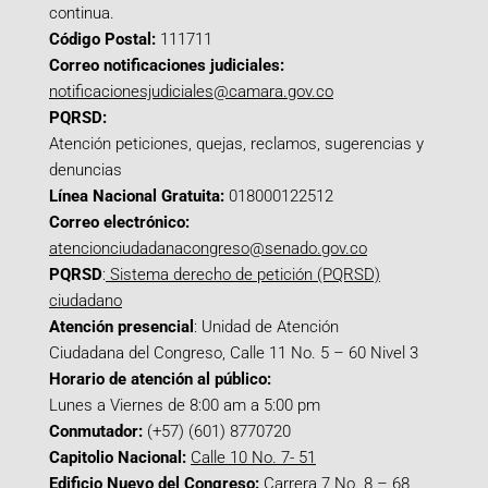
continua.
Código Postal:
111711
Correo notificaciones judiciales:
notificacionesjudiciales@camara.gov.co
PQRSD:
Atención peticiones, quejas, reclamos, sugerencias y
denuncias
Línea Nacional Gratuita:
018000122512
Correo electrónico:
atencionciudadanacongreso@senado.gov.co
PQRSD
:
Sistema derecho de petición (PQRSD)
ciudadano
Atención presencial
: Unidad de Atención
Ciudadana del Congreso, Calle 11 No. 5 – 60 Nivel 3
Horario de atención al público:
Lunes a Viernes de 8:00 am a 5:00 pm
Conmutador:
(+57) (601) 8770720
Capitolio Nacional:
Calle 10 No. 7- 51
Edificio Nuevo del Congreso:
Carrera 7 No. 8 – 68