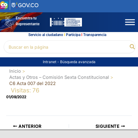
Ir
al
contenido
Encuentra tu
Representante
Servicio al ciudadano
l
Participa
l
Transparencia
Buscar
Bu
por:
Intranet
-
Búsqueda avanzada
Inicio
Actas y Otros – Comisión Sexta Constitucional
C6 Acta 007 del 2022
Visitas: 76
01/09/2022
ANTERIOR
SIGUIENTE