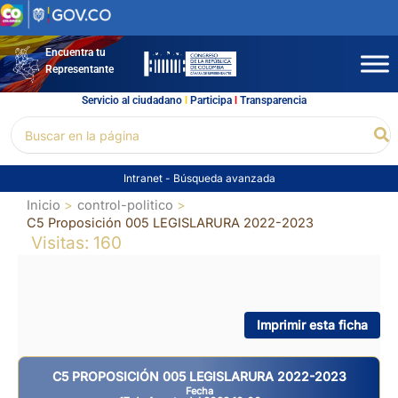
Ir
al
contenido
Encuentra tu
Representante
Servicio al ciudadano
l
Participa
l
Transparencia
Buscar
Bu
por:
Intranet
-
Búsqueda avanzada
Inicio
control-politico
C5 Proposición 005 LEGISLARURA 2022-2023
Visitas: 160
Imprimir esta ficha
C5 PROPOSICIÓN 005 LEGISLARURA 2022-2023
Fecha