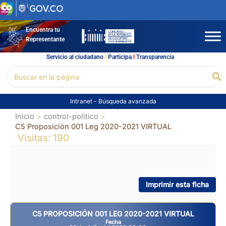
Ir
al
contenido
Encuentra tu
Representante
Servicio al ciudadano
l
Participa
l
Transparencia
Buscar
Bu
por:
Intranet
-
Búsqueda avanzada
Inicio
control-politico
C5 Proposición 001 Leg 2020-2021 VIRTUAL
Visitas: 190
Imprimir esta ficha
C5 PROPOSICIÓN 001 LEG 2020-2021 VIRTUAL
Fecha