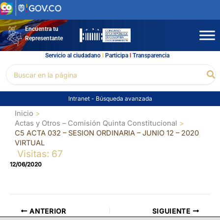
Ir
al
contenido
Encuentra tu
Representante
Servicio al ciudadano
l
Participa
l
Transparencia
Buscar
Bu
por:
Intranet
-
Búsqueda avanzada
Inicio
Actas y Otros – Comisión Quinta Constitucional
C5 ACTA 032 – SESION ORDINARIA – JUNIO 12 – 2020
VIRTUAL
Visitas: 67
12/06/2020
ANTERIOR
SIGUIENTE