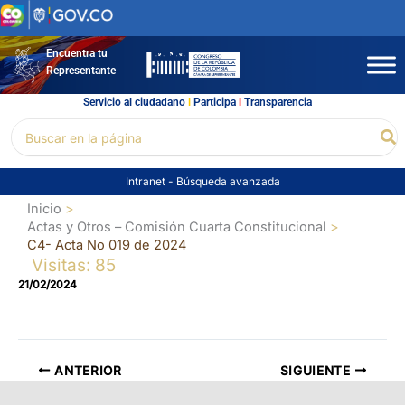
Ir
al
contenido
Encuentra tu
Representante
Servicio al ciudadano
l
Participa
l
Transparencia
Buscar
Bu
por:
Intranet
-
Búsqueda avanzada
Inicio
Actas y Otros – Comisión Cuarta Constitucional
C4- Acta No 019 de 2024
Visitas: 85
21/02/2024
ANTERIOR
SIGUIENTE