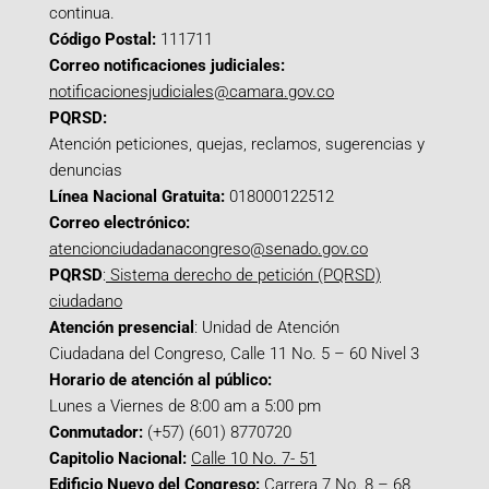
continua.
Código Postal:
111711
Correo notificaciones judiciales:
notificacionesjudiciales@camara.gov.co
PQRSD:
Atención peticiones, quejas, reclamos, sugerencias y
denuncias
Línea Nacional Gratuita:
018000122512
Correo electrónico:
atencionciudadanacongreso@senado.gov.co
PQRSD
:
Sistema derecho de petición (PQRSD)
ciudadano
Atención presencial
: Unidad de Atención
Ciudadana del Congreso, Calle 11 No. 5 – 60 Nivel 3
Horario de atención al público:
Lunes a Viernes de 8:00 am a 5:00 pm
Conmutador:
(+57) (601) 8770720
Capitolio Nacional:
Calle 10 No. 7- 51
Edificio Nuevo del Congreso:
Carrera 7 No. 8 – 68