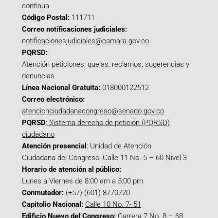
continua.
Código Postal:
111711
Correo notificaciones judiciales:
notificacionesjudiciales@camara.gov.co
PQRSD:
Atención peticiones, quejas, reclamos, sugerencias y
denuncias
Línea Nacional Gratuita:
018000122512
Correo electrónico:
atencionciudadanacongreso@senado.gov.co
PQRSD
:
Sistema derecho de petición (PQRSD)
ciudadano
Atención presencial
: Unidad de Atención
Ciudadana del Congreso, Calle 11 No. 5 – 60 Nivel 3
Horario de atención al público:
Lunes a Viernes de 8:00 am a 5:00 pm
Conmutador:
(+57) (601) 8770720
Capitolio Nacional:
Calle 10 No. 7- 51
Edificio Nuevo del Congreso:
Carrera 7 No. 8 – 68