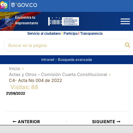
Ir
al
contenido
Encuentra tu
Representante
Servicio al ciudadano
l
Participa
l
Transparencia
Buscar
Bu
por:
Intranet
-
Búsqueda avanzada
Inicio
Actas y Otros – Comisión Cuarta Constitucional
C4- Acta No 004 de 2022
Visitas: 88
21/09/2022
ANTERIOR
SIGUIENTE