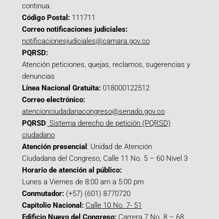
continua.
Código Postal:
111711
Correo notificaciones judiciales:
notificacionesjudiciales@camara.gov.co
PQRSD:
Atención peticiones, quejas, reclamos, sugerencias y
denuncias
Línea Nacional Gratuita:
018000122512
Correo electrónico:
atencionciudadanacongreso@senado.gov.co
PQRSD
:
Sistema derecho de petición (PQRSD)
ciudadano
Atención presencial
: Unidad de Atención
Ciudadana del Congreso, Calle 11 No. 5 – 60 Nivel 3
Horario de atención al público:
Lunes a Viernes de 8:00 am a 5:00 pm
Conmutador:
(+57) (601) 8770720
Capitolio Nacional:
Calle 10 No. 7- 51
Edificio Nuevo del Congreso:
Carrera 7 No. 8 – 68