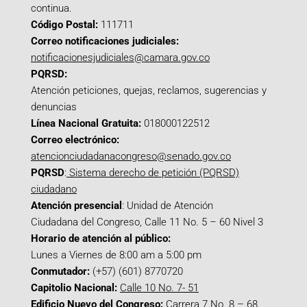
continua.
Código Postal:
111711
Correo notificaciones judiciales:
notificacionesjudiciales@camara.gov.co
PQRSD:
Atención peticiones, quejas, reclamos, sugerencias y
denuncias
Línea Nacional Gratuita:
018000122512
Correo electrónico:
atencionciudadanacongreso@senado.gov.co
PQRSD
:
Sistema derecho de petición (PQRSD)
ciudadano
Atención presencial
: Unidad de Atención
Ciudadana del Congreso, Calle 11 No. 5 – 60 Nivel 3
Horario de atención al público:
Lunes a Viernes de 8:00 am a 5:00 pm
Conmutador:
(+57) (601) 8770720
Capitolio Nacional:
Calle 10 No. 7- 51
Edificio Nuevo del Congreso:
Carrera 7 No. 8 – 68