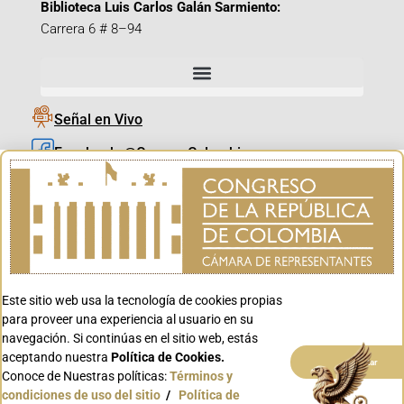
Biblioteca Luis Carlos Galán Sarmiento:
Carrera 6 # 8–94
Señal en Vivo
Facebook_@CamaraColombia
Instagram_@CamaraColombia
X_@CamaraColombia
Youtube_@CamaraColombia
Tiktok_@CamaraColombia
Este sitio web usa la tecnología de cookies propias
Youtube_@CanalCongreso
para proveer una experiencia al usuario en su
navegación. Si continúas en el sitio web, estás
aceptando nuestra
Política de Cookies.
Aceptar
Conoce de Nuestras políticas:
Términos y
condiciones de uso del sitio
/
Política de
Conoce GOV.CO