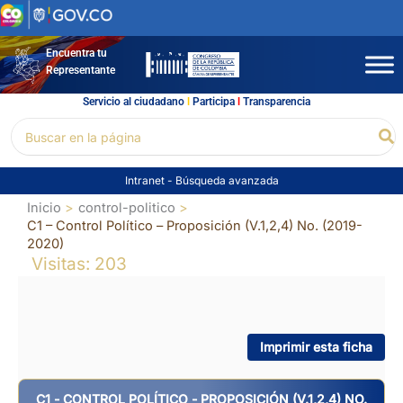
Ir
al
contenido
Encuentra tu
Representante
Servicio al ciudadano
l
Participa
l
Transparencia
Buscar
Bu
por:
Intranet
-
Búsqueda avanzada
Inicio
control-politico
C1 – Control Político – Proposición (V.1,2,4) No. (2019-
2020)
Visitas: 203
Imprimir esta ficha
C1 - CONTROL POLÍTICO - PROPOSICIÓN (V.1,2,4) NO.