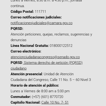
Lunes a viernes, 8:30 a.m. a 4:30 p.m., jornada
continua.
Código Postal:
111711
Correo notificaciones judiciales:
notificacionesjudiciales@camara.gov.co
PQRSD:
Atención peticiones, quejas, reclamos, sugerencias y
denuncias
Línea Nacional Gratuita:
018000122512
Correo electrónico:
atencionciudadanacongreso@senado.gov.co
PQRSD
:
Sistema derecho de petición (PQRSD)
ciudadano
Atención presencial
: Unidad de Atención
Ciudadana del Congreso, Calle 11 No. 5 – 60 Nivel 3
Horario de atención al público:
Lunes a Viernes de 8:00 am a 5:00 pm
Conmutador:
(+57) (601) 8770720
Capitolio Nacional:
Calle 10 No. 7- 51