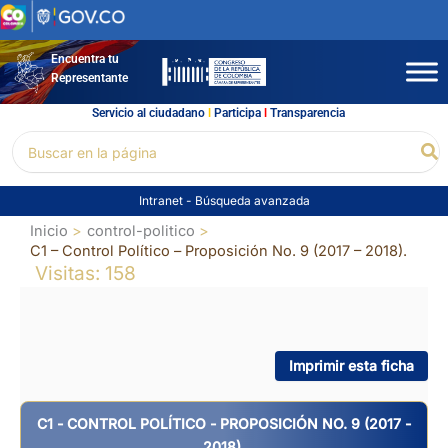
Ir
al
contenido
Encuentra tu
Representante
Servicio al ciudadano
l
Participa
l
Transparencia
Buscar
Bu
por:
Intranet
-
Búsqueda avanzada
Inicio
control-politico
C1 – Control Político – Proposición No. 9 (2017 – 2018).
Visitas: 158
Imprimir esta ficha
C1 - CONTROL POLÍTICO - PROPOSICIÓN NO. 9 (2017 -
2018).