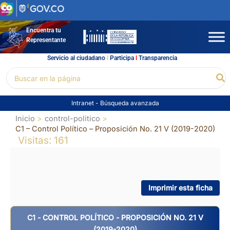
Ir
al
contenido
Encuentra tu
Representante
Servicio al ciudadano
l
Participa
l
Transparencia
Buscar
Bu
por:
Intranet
-
Búsqueda avanzada
Inicio
control-politico
C1 – Control Político – Proposición No. 21 V (2019-2020)
Visitas: 161
Imprimir esta ficha
C1 - CONTROL POLÍTICO - PROPOSICIÓN NO. 21 V
(2019-2020)