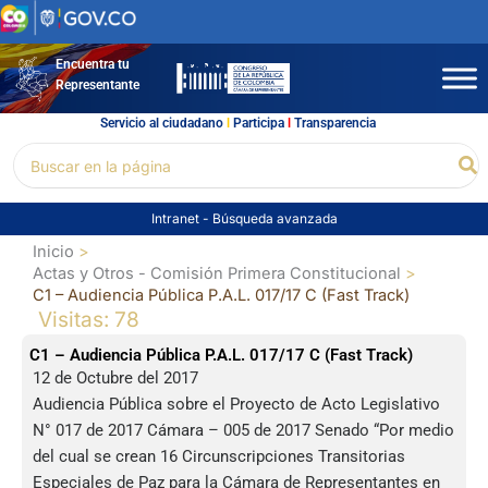
Ir
al
contenido
Encuentra tu
Representante
Servicio al ciudadano
l
Participa
l
Transparencia
Buscar
Bu
por:
Intranet
-
Búsqueda avanzada
Inicio
Actas y Otros - Comisión Primera Constitucional
C1 – Audiencia Pública P.A.L. 017/17 C (Fast Track)
Visitas: 78
C1 – Audiencia Pública P.A.L. 017/17 C (Fast Track)
12 de Octubre del 2017
Audiencia Pública sobre el Proyecto de Acto Legislativo
N° 017 de 2017 Cámara – 005 de 2017 Senado “Por medio
del cual se crean 16 Circunscripciones Transitorias
Especiales de Paz para la Cámara de Representantes en