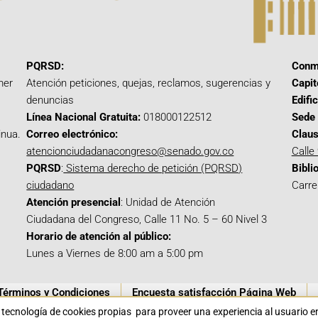
PQRSD:
Conm
mer
Atención peticiones, quejas, reclamos, sugerencias y
Capit
denuncias
Edifi
Línea Nacional Gratuita:
018000122512
Sede 
inua.
Correo electrónico:
Claus
atencionciudadanacongreso@senado.gov.co
Calle
PQRSD
:
Sistema derecho de petición (PQRSD)
Bibli
ciudadano
Carre
Atención presencial
: Unidad de Atención
Ciudadana del Congreso, Calle 11 No. 5 – 60 Nivel 3
Horario de atención al público:
Lunes a Viernes de 8:00 am a 5:00 pm
Términos y Condiciones
Encuesta satisfacción Página Web
a tecnología de cookies propias para proveer una experiencia al usuario 