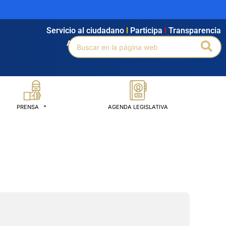
Servicio al ciudadano
l
Participa
l
Transparencia
Buscar
Bus
Agendamiento
l
Intranet
l
Búsqueda avanzada
por:
PRENSA
AGENDA LEGISLATIVA