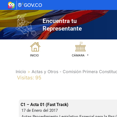
Ir
al
contenido
Encuentra tu
Representante
INICIO
CÁMARA
Inicio
Actas y Otros - Comisión Primera Constituc
Visitas: 95
C1 – Acta 01 (Fast Track)
17 de Enero del 2017
Actas Procedimiento Legislativo Especial para la Paz (