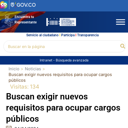
Ir
al
contenido
Encuentra tu
Representante
Servicio al ciudadano
l
Participa
l
Transparencia
Buscar
Bu
por:
Intranet
-
Búsqueda avanzada
Inicio
Noticias
Buscan exigir nuevos requisitos para ocupar cargos
públicos
Visitas: 134
Buscan exigir nuevos
requisitos para ocupar cargos
públicos