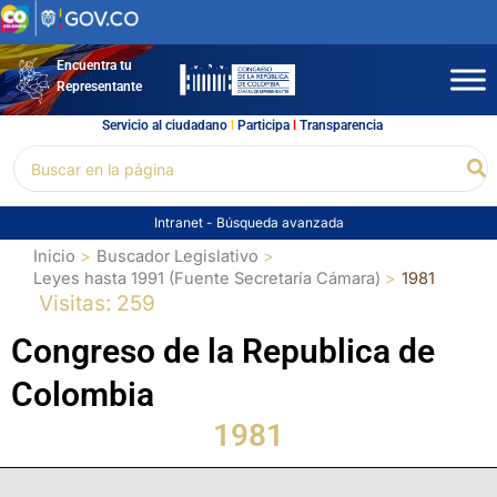
Ir
al
contenido
Encuentra tu
Representante
Servicio al ciudadano
l
Participa
l
Transparencia
Buscar
Bu
por:
Intranet
-
Búsqueda avanzada
Inicio
Buscador Legislativo
Leyes hasta 1991 (Fuente Secretaría Cámara)
1981
Visitas: 259
Congreso de la Republica de
Colombia
1981