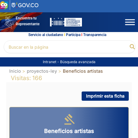
Ir
al
contenido
Encuentra tu
Representante
Servicio al ciudadano
l
Participa
l
Transparencia
Buscar
Bu
por:
Intranet
-
Búsqueda avanzada
Inicio
proyectos-ley
Beneficios artistas
Visitas: 166
Imprimir esta ficha
Beneficios artistas