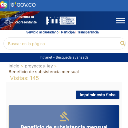
Ir
al
contenido
Encuentra tu
Representante
Servicio al ciudadano
l
Participa
l
Transparencia
Buscar
Bu
por:
Intranet
-
Búsqueda avanzada
Inicio
proyectos-ley
Beneficio de subsistencia mensual
Visitas: 145
Imprimir esta ficha
Beneficio de subsistencia mensual