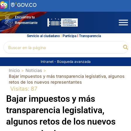
Ir
al
contenido
Encuentra tu
Representante
Servicio al ciudadano
l
Participa
l
Transparencia
Buscar
Bu
por:
Intranet
-
Búsqueda avanzada
Inicio
Noticias
Bajar impuestos y más transparencia legislativa, algunos
retos de los nuevos representantes
Visitas: 87
Bajar impuestos y más
transparencia legislativa,
algunos retos de los nuevos