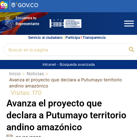
Ir
al
contenido
Encuentra tu
Representante
Servicio al ciudadano
l
Participa
l
Transparencia
Buscar
Bu
por:
Intranet
-
Búsqueda avanzada
Inicio
Noticias
Avanza el proyecto que declara a Putumayo territorio
andino amazónico
Visitas: 170
Avanza el proyecto que
declara a Putumayo territorio
andino amazónico