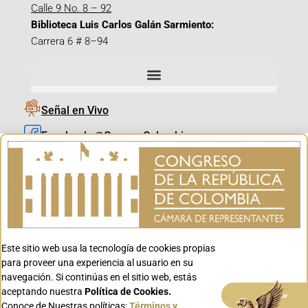
Calle 9 No. 8 – 92
Biblioteca Luis Carlos Galán Sarmiento:
Carrera 6 # 8–94
Señal en Vivo
Facebook_@CamaraColombia
Instagram_@CamaraColombia
X_@CamaraColombia
Youtube_@CamaraColombia
Tiktok_@CamaraColombia
Este sitio web usa la tecnología de cookies propias
Youtube_@CanalCongreso
para proveer una experiencia al usuario en su
navegación. Si continúas en el sitio web, estás
aceptando nuestra
Política de Cookies.
Aceptar
Conoce de Nuestras políticas:
Términos y