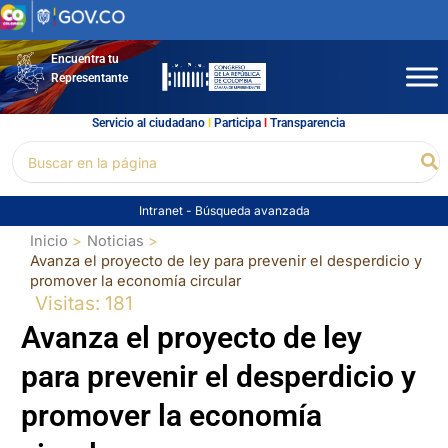
Ir
al
contenido
Encuentra tu
Representante
Servicio al ciudadano
l
Participa
l
Transparencia
Buscar
Bu
por:
Intranet
-
Búsqueda avanzada
Inicio
Noticias
Avanza el proyecto de ley para prevenir el desperdicio y
promover la economía circular
Visitas: 181
Avanza el proyecto de ley
para prevenir el desperdicio y
promover la economía