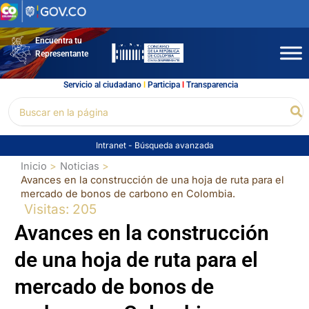
Ir
al
contenido
Encuentra tu
Representante
Servicio al ciudadano
l
Participa
l
Transparencia
Buscar
Bu
por:
Intranet
-
Búsqueda avanzada
Inicio
Noticias
Avances en la construcción de una hoja de ruta para el
mercado de bonos de carbono en Colombia.
Visitas: 205
Avances en la construcción
de una hoja de ruta para el
mercado de bonos de