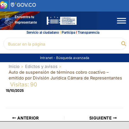
Ir
al
contenido
Encuentra tu
Representante
Servicio al ciudadano
l
Participa
l
Transparencia
Buscar
Bu
por:
Intranet
-
Búsqueda avanzada
Inicio
Edictos y avisos
Auto de suspensión de términos cobro coactivo –
emitido por División Jurídica Cámara de Representantes
Visitas: 90
15/10/2025
ANTERIOR
SIGUIENTE