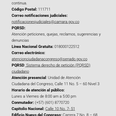
continua.
Código Postal:
111711
Correo notificaciones judiciales:
notificacionesjudiciales@camara.gov.co
PQRSD:
Atención peticiones, quejas, reclamos, sugerencias y
denuncias
Línea Nacional Gratuita:
018000122512
Correo electrónico:
atencionciudadanacongreso@senado.gov.co
PQRSD
:
Sistema derecho de petición (PQRSD)
ciudadano
Atención presencial
: Unidad de Atención
Ciudadana del Congreso, Calle 11 No. 5 – 60 Nivel 3
Horario de atención al público:
Lunes a Viernes de 8:00 am a 5:00 pm
Conmutador:
(+57) (601) 8770720
Capitolio Nacional:
Calle 10 No. 7- 51
Edificio Nuevo del Congreso:
Carrera 7 No. 8 – 68