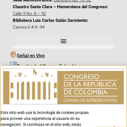
Sede Administrativa:
Carrera 8 No. 12- 02
Claustro Santa Clara – Hemeroteca del Congreso:
Calle 9 No. 8 – 92
Biblioteca Luis Carlos Galán Sarmiento:
Carrera 6 # 8–94
Señal en Vivo
Facebook_@CamaraColombia
Instagram_@CamaraColombia
X_@CamaraColombia
Youtube_@CamaraColombia
Tiktok_@CamaraColombia
Este sitio web usa la tecnología de cookies propias
Youtube_@CanalCongreso
para proveer una experiencia al usuario en su
navegación. Si continúas en el sitio web, estás