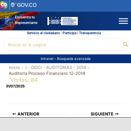
Ir
al
contenido
Encuentra tu
Representante
Servicio al ciudadano
l
Participa
l
Transparencia
Buscar
Bu
por:
Intranet
-
Búsqueda avanzada
Inicio
I - ODCI - AUDITORIAS - 2014
Auditoría Proceso Financiero 12-2014
Visitas: 84
31/07/2025
ANTERIOR
SIGUIENTE