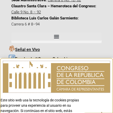
Sede Administrativa:
Carrera 8 No. 12- 02
Claustro Santa Clara – Hemeroteca del Congreso:
Calle 9 No. 8 – 92
Biblioteca Luis Carlos Galán Sarmiento:
Carrera 6 # 8–94
Señal en Vivo
Facebook_@CamaraColombia
Instagram_@CamaraColombia
X_@CamaraColombia
Youtube_@CamaraColombia
Tiktok_@CamaraColombia
Este sitio web usa la tecnología de cookies propias
Youtube_@CanalCongreso
para proveer una experiencia al usuario en su
navegación. Si continúas en el sitio web, estás