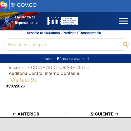
Ir
al
contenido
Encuentra tu
Representante
Servicio al ciudadano
l
Participa
l
Transparencia
Buscar
Bu
por:
Intranet
-
Búsqueda avanzada
Inicio
I - ODCI - AUDITORIAS - 2017
Auditoría Control Interno Contable
Visitas: 99
31/07/2025
ANTERIOR
SIGUIENTE