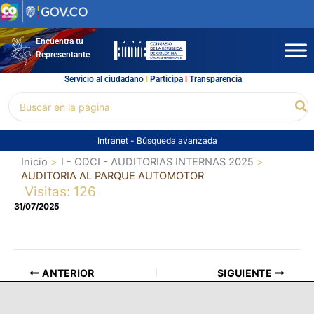
Ir
al
contenido
Encuentra tu
Representante
Servicio al ciudadano
l
Participa
l
Transparencia
Buscar
Bu
por:
Intranet
-
Búsqueda avanzada
Inicio
I - ODCI - AUDITORIAS INTERNAS 2025
AUDITORIA AL PARQUE AUTOMOTOR
Visitas: 126
31/07/2025
ANTERIOR
SIGUIENTE