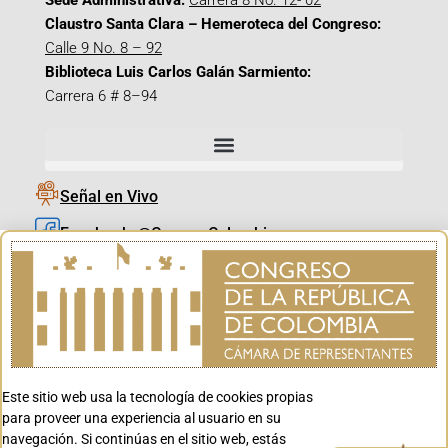
Sede Administrativa:
Carrera 8 No. 12- 02
Claustro Santa Clara – Hemeroteca del Congreso:
Calle 9 No. 8 – 92
Biblioteca Luis Carlos Galán Sarmiento:
Carrera 6 # 8–94
Señal en Vivo
Facebook_@CamaraColombia
Instagram_@CamaraColombia
X_@CamaraColombia
Youtube_@CamaraColombia
Tiktok_@CamaraColombia
Este sitio web usa la tecnología de cookies propias
Youtube_@CanalCongreso
para proveer una experiencia al usuario en su
navegación. Si continúas en el sitio web, estás