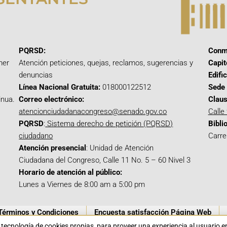
PQRSD:
Conm
mer
Atención peticiones, quejas, reclamos, sugerencias y
Capit
denuncias
Edifi
Línea Nacional Gratuita:
018000122512
Sede 
inua.
Correo electrónico:
Claus
atencionciudadanacongreso@senado.gov.co
Calle
PQRSD
:
Sistema derecho de petición (PQRSD)
Bibli
ciudadano
Carre
Atención presencial
: Unidad de Atención
Ciudadana del Congreso, Calle 11 No. 5 – 60 Nivel 3
Horario de atención al público:
Lunes a Viernes de 8:00 am a 5:00 pm
Términos y Condiciones
Encuesta satisfacción Página Web
a tecnología de cookies propias para proveer una experiencia al usuario 