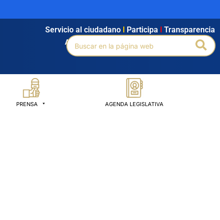
Servicio al ciudadano
l
Participa
l
Transparencia
Buscar
Bus
Agendamiento
l
Intranet
l
Búsqueda avanzada
por:
PRENSA
AGENDA LEGISLATIVA