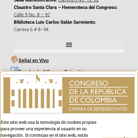
Sede Administrativa:
Carrera 8 No. 12- 02
Claustro Santa Clara – Hemeroteca del Congreso:
Calle 9 No. 8 – 92
Biblioteca Luis Carlos Galán Sarmiento:
Carrera 6 # 8–94
Señal en Vivo
Facebook_@CamaraColombia
Instagram_@CamaraColombia
X_@CamaraColombia
Youtube_@CamaraColombia
Tiktok_@CamaraColombia
Este sitio web usa la tecnología de cookies propias
Youtube_@CanalCongreso
para proveer una experiencia al usuario en su
navegación. Si continúas en el sitio web, estás