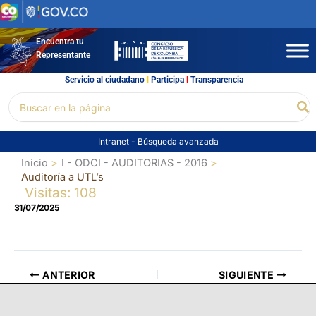
Ir
al
contenido
Encuentra tu
Representante
Servicio al ciudadano
l
Participa
l
Transparencia
Buscar
Bu
por:
Intranet
-
Búsqueda avanzada
Inicio
I - ODCI - AUDITORIAS - 2016
Auditoría a UTL’s
Visitas: 108
31/07/2025
ANTERIOR
SIGUIENTE