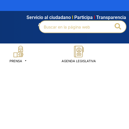
Servicio al ciudadano
l
Participa
l
Transparencia
Buscar
Bus
Agendamiento
l
Intranet
l
Búsqueda avanzada
por:
PRENSA
AGENDA LEGISLATIVA