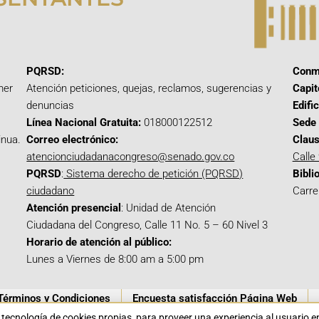
PQRSD:
Conm
mer
Atención peticiones, quejas, reclamos, sugerencias y
Capit
denuncias
Edifi
Línea Nacional Gratuita:
018000122512
Sede 
inua.
Correo electrónico:
Claus
atencionciudadanacongreso@senado.gov.co
Calle
PQRSD
:
Sistema derecho de petición (PQRSD)
Bibli
ciudadano
Carre
Atención presencial
: Unidad de Atención
Ciudadana del Congreso, Calle 11 No. 5 – 60 Nivel 3
Horario de atención al público:
Lunes a Viernes de 8:00 am a 5:00 pm
Términos y Condiciones
Encuesta satisfacción Página Web
a tecnología de cookies propias para proveer una experiencia al usuario 