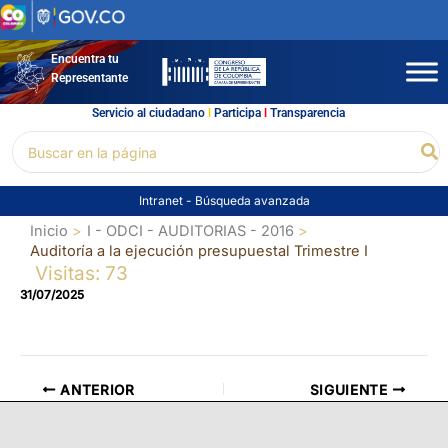
Ir
al
contenido
Encuentra tu
Representante
Servicio al ciudadano
l
Participa
l
Transparencia
Buscar
Bu
por:
Intranet
-
Búsqueda avanzada
Inicio
I - ODCI - AUDITORIAS - 2016
Auditoría a la ejecución presupuestal Trimestre I
Visitas: 73
31/07/2025
ANTERIOR
SIGUIENTE