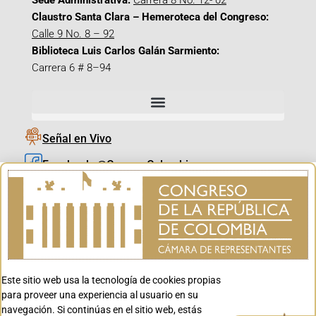
Sede Administrativa:
Carrera 8 No. 12- 02
Claustro Santa Clara – Hemeroteca del Congreso:
Calle 9 No. 8 – 92
Biblioteca Luis Carlos Galán Sarmiento:
Carrera 6 # 8–94
Señal en Vivo
Facebook_@CamaraColombia
Instagram_@CamaraColombia
X_@CamaraColombia
Youtube_@CamaraColombia
Tiktok_@CamaraColombia
Este sitio web usa la tecnología de cookies propias
Youtube_@CanalCongreso
para proveer una experiencia al usuario en su
navegación. Si continúas en el sitio web, estás