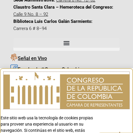
Sede Administrativa:
Carrera 8 No. 12- 02
Claustro Santa Clara – Hemeroteca del Congreso:
Calle 9 No. 8 – 92
Biblioteca Luis Carlos Galán Sarmiento:
Carrera 6 # 8–94
Señal en Vivo
Facebook_@CamaraColombia
Instagram_@CamaraColombia
X_@CamaraColombia
Youtube_@CamaraColombia
Tiktok_@CamaraColombia
Este sitio web usa la tecnología de cookies propias
Youtube_@CanalCongreso
para proveer una experiencia al usuario en su
navegación. Si continúas en el sitio web, estás