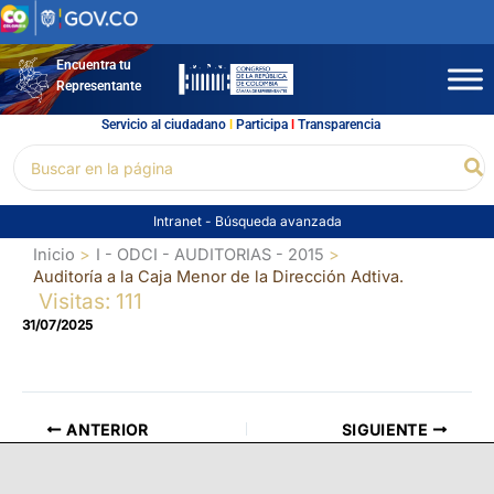
Ir
al
contenido
Encuentra tu
Representante
Servicio al ciudadano
l
Participa
l
Transparencia
Buscar
Bu
por:
Intranet
-
Búsqueda avanzada
Inicio
I - ODCI - AUDITORIAS - 2015
Auditoría a la Caja Menor de la Dirección Adtiva.
Visitas: 111
31/07/2025
ANTERIOR
SIGUIENTE