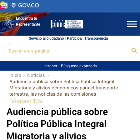
Ir
al
contenido
Encuentra tu
Representante
Servicio al ciudadano
l
Participa
l
Transparencia
Buscar
Bu
por:
Intranet
-
Búsqueda avanzada
Inicio
Noticias
Audiencia pública sobre Política Pública Integral
Migratoria y alivios económicos para el transporte
terrestre, las noticias de las comisiones
Visitas: 139
Audiencia pública sobre
Política Pública Integral
Migratoria y alivios