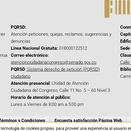
PQRSD:
Conm
mer
Atención peticiones, quejas, reclamos, sugerencias y
Capit
denuncias
Edifi
Línea Nacional Gratuita:
018000122512
Sede 
inua.
Correo electrónico:
Claus
atencionciudadanacongreso@senado.gov.co
Calle
PQRSD
:
Sistema derecho de petición (PQRSD)
Bibli
ciudadano
Carre
Atención presencial
: Unidad de Atención
Ciudadana del Congreso, Calle 11 No. 5 – 60 Nivel 3
Horario de atención al público:
Lunes a Viernes de 8:00 am a 5:00 pm
Términos y Condiciones
Encuesta satisfacción Página Web
a tecnología de cookies propias para proveer una experiencia al usuario 