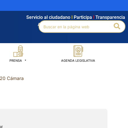
Servicio al ciudadano
l
Participa
l
Transparencia
Buscar
Bus
Agendamiento
l
Intranet
l
Búsqueda avanzada
por:
PRENSA
AGENDA LEGISLATIVA
2020 Cámara
df