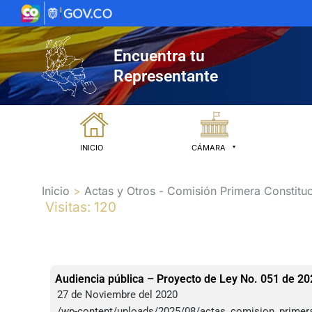
Ir
al
contenido
Encuentra tu
Representante
INICIO
CÁMARA
Inicio
Actas y Otros - Comisión Primera Constituc
Visitas: 120
Audiencia pública – Proyecto de Ley No. 051 de 2
27 de Noviembre del 2020
/wp-content/uploads/2025/08/actas_comision_primer