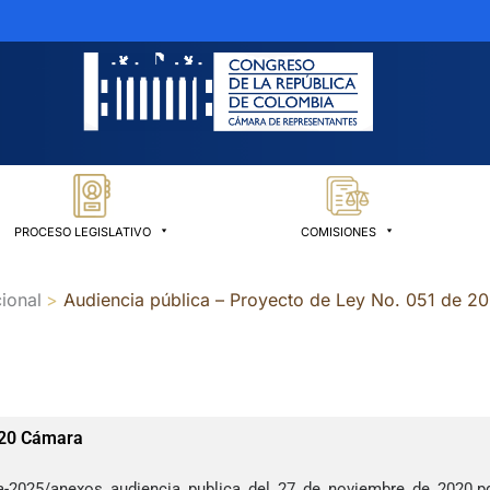
PROCESO LEGISLATIVO
COMISIONES
ional
Audiencia pública – Proyecto de Ley No. 051 de 
020 Cámara
a-2025/anexos_audiencia_publica_del_27_de_noviembre_de_2020.p