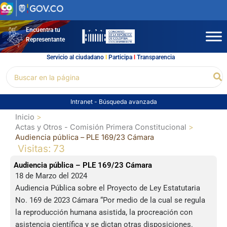
Ir
al
contenido
Encuentra tu
Representante
Servicio al ciudadano
l
Participa
l
Transparencia
Buscar
Bu
por:
Intranet
-
Búsqueda avanzada
Inicio
Actas y Otros - Comisión Primera Constitucional
Audiencia pública – PLE 169/23 Cámara
Visitas: 73
Audiencia pública – PLE 169/23 Cámara
18 de Marzo del 2024
Audiencia Pública sobre el Proyecto de Ley Estatutaria
No. 169 de 2023 Cámara “Por medio de la cual se regula
la reproducción humana asistida, la procreación con
asistencia científica y se dictan otras disposiciones.