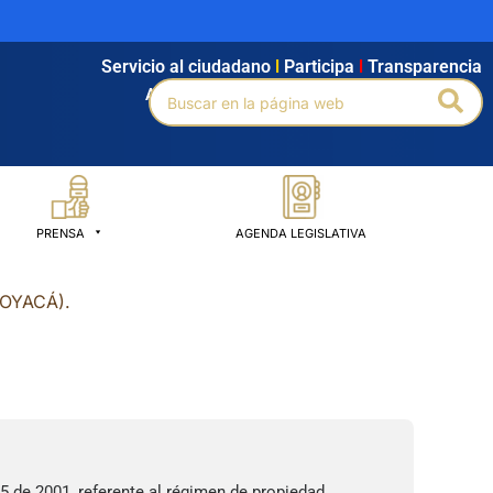
Servicio al ciudadano
l
Participa
l
Transparencia
Buscar
Bus
Agendamiento
l
Intranet
l
Búsqueda avanzada
por:
PRENSA
AGENDA LEGISLATIVA
BOYACÁ).
5 de 2001, referente al régimen de propiedad