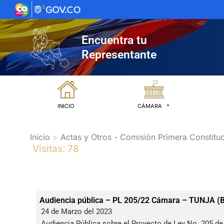
Ir
al
contenido
Encuentra tu
Representante
INICIO
CÁMARA
Inicio
Actas y Otros - Comisión Primera Constituc
Visitas: 78
Audiencia pública – PL 205/22 Cámara – TUNJA 
24 de Marzo del 2023
Audiencia Pública sobre el Proyecto de Ley No. 205 de