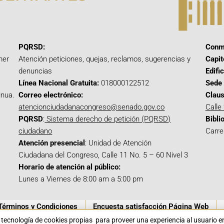
PQRSD:
Conm
mer
Atención peticiones, quejas, reclamos, sugerencias y
Capit
denuncias
Edifi
Línea Nacional Gratuita:
018000122512
Sede 
inua.
Correo electrónico:
Claus
atencionciudadanacongreso@senado.gov.co
Calle
PQRSD
:
Sistema derecho de petición (PQRSD)
Bibli
ciudadano
Carre
Atención presencial
: Unidad de Atención
Ciudadana del Congreso, Calle 11 No. 5 – 60 Nivel 3
Horario de atención al público:
Lunes a Viernes de 8:00 am a 5:00 pm
Términos y Condiciones
Encuesta satisfacción Página Web
a tecnología de cookies propias para proveer una experiencia al usuario 