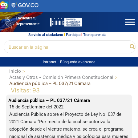
Ir
al
contenido
Encuentra tu
Representante
Servicio al ciudadano
l
Participa
l
Transparencia
Buscar
Bu
por:
Intranet
-
Búsqueda avanzada
Inicio
Actas y Otros - Comisión Primera Constitucional
Audiencia pública – PL 037/21 Cámara
Visitas: 93
Audiencia pública – PL 037/21 Cámara
15 de Septiembre del 2022
Audiencia Pública sobre el Proyecto de Ley No. 037 de
2021 Cámara “Por medio de la cual se autoriza la
adopción desde el vientre materno, se crea el programa
nacional de asistencia médica y psicológica para mujeres