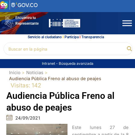
Ir
al
contenido
Encuentra tu
Representante
Servicio al ciudadano
l
Participa
l
Transparencia
Buscar
Bu
por:
Intranet
-
Búsqueda avanzada
Inicio
Noticias
Audiencia Pública Freno al abuso de peajes
Visitas: 142
Audiencia Pública Freno al
abuso de peajes
24/09/2021
Este lunes 27 de
septiembre a partir de la 8