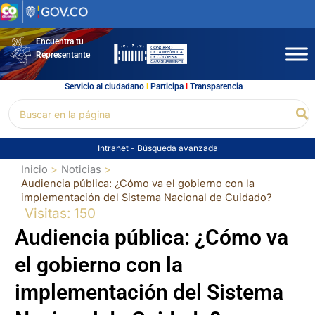
Ir
al
contenido
Encuentra tu
Representante
Servicio al ciudadano
l
Participa
l
Transparencia
Buscar
Bu
por:
Intranet
-
Búsqueda avanzada
Inicio
Noticias
Audiencia pública: ¿Cómo va el gobierno con la
implementación del Sistema Nacional de Cuidado?
Visitas: 150
Audiencia pública: ¿Cómo va
el gobierno con la
implementación del Sistema