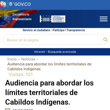
Ir
al
contenido
Encuentra tu
Representante
Servicio al ciudadano
l
Participa
l
Transparencia
Buscar
Bu
por:
Intranet
-
Búsqueda avanzada
Inicio
Noticias
Audiencia para abordar los límites territoriales de
Cabildos Indígenas.
Visitas: 101
Audiencia para abordar los
límites territoriales de
Cabildos Indígenas.