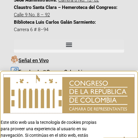
Sede Administrativa:
Carrera 8 No. 12- 02
Claustro Santa Clara – Hemeroteca del Congreso:
Calle 9 No. 8 – 92
Biblioteca Luis Carlos Galán Sarmiento:
Carrera 6 # 8–94
Señal en Vivo
Facebook_@CamaraColombia
Instagram_@CamaraColombia
X_@CamaraColombia
Youtube_@CamaraColombia
Tiktok_@CamaraColombia
Este sitio web usa la tecnología de cookies propias
Youtube_@CanalCongreso
para proveer una experiencia al usuario en su
navegación. Si continúas en el sitio web, estás