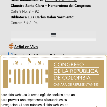
Sede Administrativa:
Carrera 8 No. 12- 02
Claustro Santa Clara – Hemeroteca del Congreso:
Calle 9 No. 8 – 92
Biblioteca Luis Carlos Galán Sarmiento:
Carrera 6 # 8–94
Señal en Vivo
Facebook_@CamaraColombia
Instagram_@CamaraColombia
X_@CamaraColombia
Youtube_@CamaraColombia
Tiktok_@CamaraColombia
Este sitio web usa la tecnología de cookies propias
Youtube_@CanalCongreso
para proveer una experiencia al usuario en su
navegación. Si continúas en el sitio web, estás