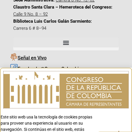
Sede Administrativa:
Carrera 8 No. 12- 02
Claustro Santa Clara – Hemeroteca del Congreso:
Calle 9 No. 8 – 92
Biblioteca Luis Carlos Galán Sarmiento:
Carrera 6 # 8–94
Señal en Vivo
Facebook_@CamaraColombia
Instagram_@CamaraColombia
X_@CamaraColombia
Youtube_@CamaraColombia
Tiktok_@CamaraColombia
Este sitio web usa la tecnología de cookies propias
Youtube_@CanalCongreso
para proveer una experiencia al usuario en su
navegación. Si continúas en el sitio web, estás