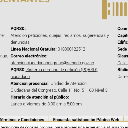
PQRSD:
Conm
mer
Atención peticiones, quejas, reclamos, sugerencias y
Capit
denuncias
Edifi
Línea Nacional Gratuita:
018000122512
Sede 
inua.
Correo electrónico:
Claus
atencionciudadanacongreso@senado.gov.co
Calle
PQRSD
:
Sistema derecho de petición (PQRSD)
Bibli
ciudadano
Carre
Atención presencial
: Unidad de Atención
Ciudadana del Congreso, Calle 11 No. 5 – 60 Nivel 3
Horario de atención al público:
Lunes a Viernes de 8:00 am a 5:00 pm
Términos y Condiciones
Encuesta satisfacción Página Web
a tecnología de cookies propias para proveer una experiencia al usuario 