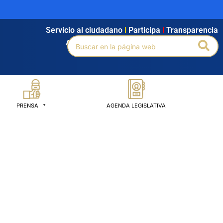
Servicio al ciudadano
l
Participa
l
Transparencia
Buscar
Bus
Agendamiento
l
Intranet
l
Búsqueda avanzada
por:
PRENSA
AGENDA LEGISLATIVA