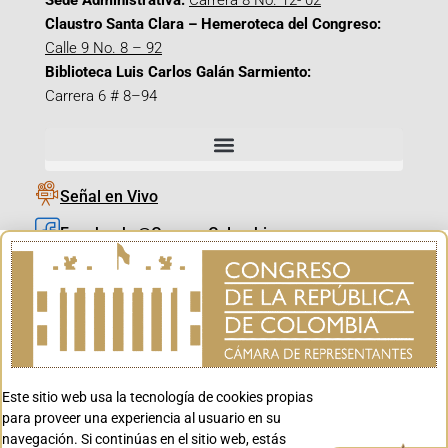
Sede Administrativa:
Carrera 8 No. 12- 02
Claustro Santa Clara – Hemeroteca del Congreso:
Calle 9 No. 8 – 92
Biblioteca Luis Carlos Galán Sarmiento:
Carrera 6 # 8–94
Señal en Vivo
Facebook_@CamaraColombia
Instagram_@CamaraColombia
X_@CamaraColombia
Youtube_@CamaraColombia
Tiktok_@CamaraColombia
Este sitio web usa la tecnología de cookies propias
Youtube_@CanalCongreso
para proveer una experiencia al usuario en su
navegación. Si continúas en el sitio web, estás