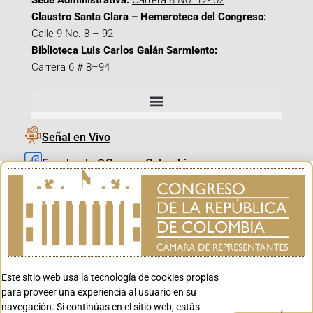
Sede Administrativa:
Carrera 8 No. 12- 02
Claustro Santa Clara – Hemeroteca del Congreso:
Calle 9 No. 8 – 92
Biblioteca Luis Carlos Galán Sarmiento:
Carrera 6 # 8–94
Señal en Vivo
Facebook_@CamaraColombia
Instagram_@CamaraColombia
X_@CamaraColombia
Youtube_@CamaraColombia
Tiktok_@CamaraColombia
Este sitio web usa la tecnología de cookies propias
Youtube_@CanalCongreso
para proveer una experiencia al usuario en su
navegación. Si continúas en el sitio web, estás