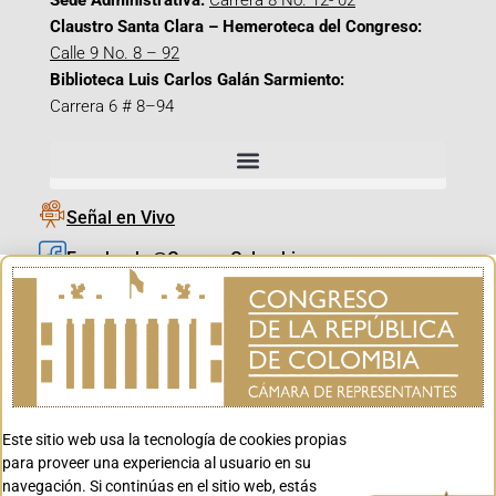
Sede Administrativa:
Carrera 8 No. 12- 02
Claustro Santa Clara – Hemeroteca del Congreso:
Calle 9 No. 8 – 92
Biblioteca Luis Carlos Galán Sarmiento:
Carrera 6 # 8–94
Señal en Vivo
Facebook_@CamaraColombia
Instagram_@CamaraColombia
X_@CamaraColombia
Youtube_@CamaraColombia
Tiktok_@CamaraColombia
Este sitio web usa la tecnología de cookies propias
Youtube_@CanalCongreso
para proveer una experiencia al usuario en su
navegación. Si continúas en el sitio web, estás