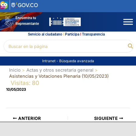
Ir
al
contenido
Encuentra tu
Representante
Servicio al ciudadano
l
Participa
l
Transparencia
Buscar
Bu
por:
Intranet
-
Búsqueda avanzada
Inicio
Actas y otros secretaria general
Asistencias y Votaciones Plenaria (10/05/2023)
Visitas: 80
10/05/2023
ANTERIOR
SIGUIENTE